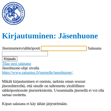
Kirjautuminen:
Jäsenhuone
Jäsennumero/sähköposti
Salasana
Kirjaudu
Tilaa uusi salasana
Jäsenhuone-ohje sivulla
https://www.ratsastus.fi/jasenelle/jasenhuone/
.
Mikäli kirjautuminen ei onnistu, tarkista oman seurasi
jäsensihteeriltä, että sinulle on tallennettu yksilöllinen
sähköpostiosoite jäsenrekisteriin. Useammalla jäsenellä ei voi olla
samaa osoitetta.
Kipan salasana ei käy tähän järjestelmään.